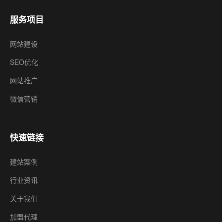
服务项目
网站建设
SEO优化
网站推广
微信营销
快速链接
建站案例
行业资讯
关于我们
加盟代理