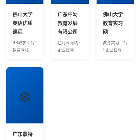
佛山大学
广东中幼
佛山大学
英语优质
教育发展
教育实习
课程
有限公司
网
BB教学平台 /
幼儿园网站 /
教育实习平台
教育网站
企业官网
/ 企业官网
❄️
广东蒙特