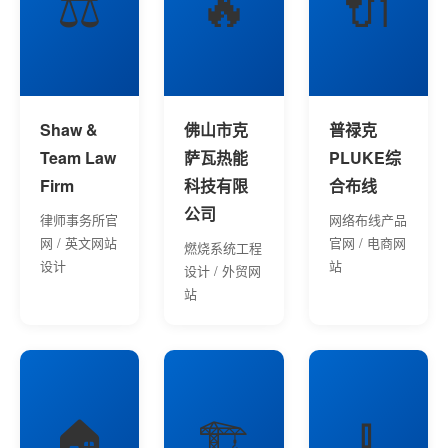
⚖️
🔥
🔌
Shaw &
佛山市克
普禄克
Team Law
萨瓦热能
PLUKE综
Firm
科技有限
合布线
公司
律师事务所官
网络布线产品
网 / 英文网站
官网 / 电商网
燃烧系统工程
设计
站
设计 / 外贸网
站
🏠
🏗️
🧹