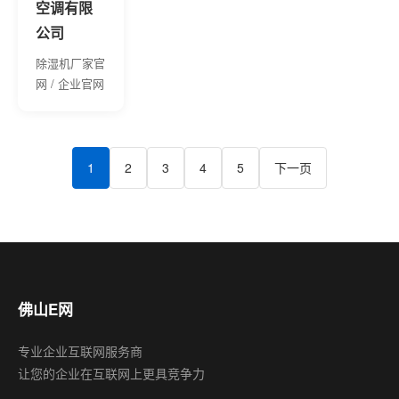
空调有限
公司
除湿机厂家官
网 / 企业官网
1
2
3
4
5
下一页
佛山E网
专业企业互联网服务商
让您的企业在互联网上更具竞争力